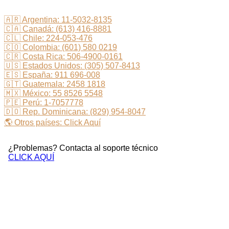
🇦🇷 Argentina: 11-5032-8135
🇨🇦 Canadá: (613) 416-8881
🇨🇱 Chile: 224-053-476
🇨🇴 Colombia: (601) 580 0219
🇨🇷 Costa Rica: 506-4900-0161
🇺🇸 Estados Unidos: (305) 507-8413
🇪🇸 España: 911 696-008
🇬🇹 Guatemala: 2458 1818
🇲🇽 México: 55 8526 5548
🇵🇪 Perú: 1-7057778
🇩🇴 Rep. Dominicana: (829) 954-8047
🌎 Otros países: Click Aquí
¿Problemas? Contacta al soporte técnico
CLICK AQUÍ