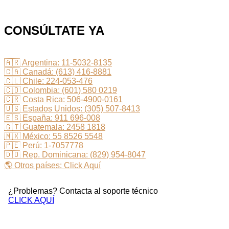
CONSÚLTATE YA
🇦🇷 Argentina: 11-5032-8135
🇨🇦 Canadá: (613) 416-8881
🇨🇱 Chile: 224-053-476
🇨🇴 Colombia: (601) 580 0219
🇨🇷 Costa Rica: 506-4900-0161
🇺🇸 Estados Unidos: (305) 507-8413
🇪🇸 España: 911 696-008
🇬🇹 Guatemala: 2458 1818
🇲🇽 México: 55 8526 5548
🇵🇪 Perú: 1-7057778
🇩🇴 Rep. Dominicana: (829) 954-8047
🌎 Otros países: Click Aquí
¿Problemas? Contacta al soporte técnico
CLICK AQUÍ